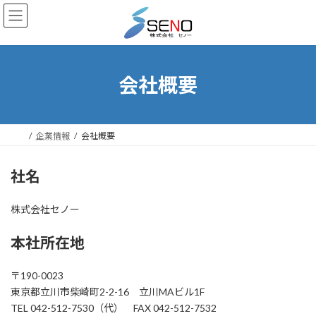
コ
ナ
ン
ビ
テ
ゲ
ン
ー
ツ
シ
へ
ョ
会社概要
ス
ン
キ
に
ッ
移
プ
動
企業情報
会社概要
社名
株式会社セノー
本社所在地
〒190-0023
東京都立川市柴崎町2-2-16 立川MAビル1F
TEL 042-512-7530（代） FAX 042-512-7532