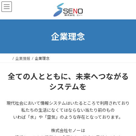
コ
ナ
ン
ビ
テ
ゲ
ン
ー
ツ
シ
へ
ョ
企業理念
ス
ン
キ
に
ッ
移
プ
動
企業情報
企業理念
全ての人とともに、未来へつながる
システムを
現代社会において情報システムはいたるところで利用されており
私たちの生活になくてはならない当たり前のもの
いわば「水」や「空気」のような存在となっております。
株式会社セノーは